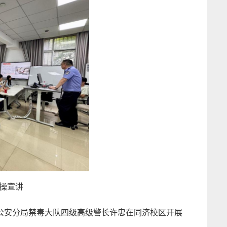
操宣讲
区公安分局禁毒大队四级高级警长许忠在同济校区开展