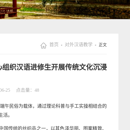
首页
对外汉语教学
-
- 正文
心组织汉语进修生开展传统文化沉浸
6-25
点击量：
48
端午民俗为载体，通过理论科普与手工实操相结合的
生活。
作为中国传统的丝织品之一，以其色泽华丽、图案精致、