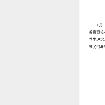
6月
香囊驱疫
养生理念
统民俗与