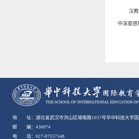
汉教
中深度感
地 址：湖北省武汉市洪山区珞喻路1037号华中科技大学
邮 编：430074
电 话：027-87557548