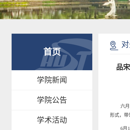
对
首页
品宋
学院新闻
学院公告
六月
形式，带
学术活动
6月